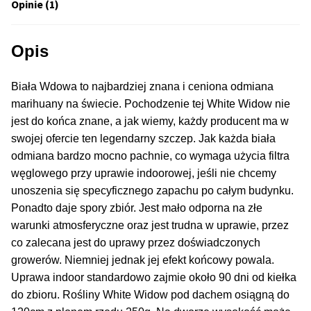
Inne Akcesoria
Opinie (1)
Rozwiń
Informacje
Opis
menu
potom
Rozwiń
Blog
Biała Wdowa to najbardziej znana i ceniona odmiana
menu
marihuany na świecie. Pochodzenie tej White Widow nie
potom
GRATIS
jest do końca znane, a jak wiemy, każdy producent ma w
swojej ofercie ten legendarny szczep. Jak każda biała
PROMOCJA 500 Plus
odmiana bardzo mocno pachnie, co wymaga użycia filtra
węglowego przy uprawie indoorowej, jeśli nie chcemy
Harmonogram Outdoor
unoszenia się specyficznego zapachu po całym budynku.
Ponadto daje spory zbiór. Jest mało odporna na złe
Formy i Koszt Wysyłki
warunki atmosferyczne oraz jest trudna w uprawie, przez
co zalecana jest do uprawy przez doświadczonych
Odbiór Osobisty
growerów. Niemniej jednak jej efekt końcowy powala.
Uprawa indoor standardowo zajmie około 90 dni od kiełka
Kontakt
do zbioru. Rośliny White Widow pod dachem osiągną do