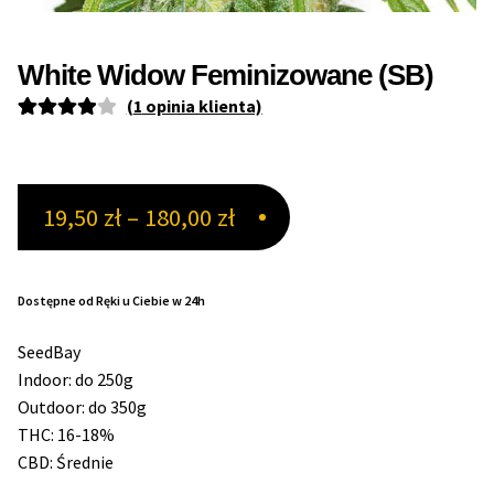
Max THC 21% i Więcej
White Widow Feminizowane (SB)
(
1
opinia klienta)
Odporne Odmiany
Oceniony
1
4.00
na 5
Medyczne Odmiany
na
Zakres
19,50
zł
–
180,00
zł
podstawie
Regularne
oceny
cen:
klienta
Przewaga Indica
od
Dostępne od Ręki u Ciebie w 24h
19,50 zł
Przewaga Sativa
SeedBay
do
Indoor: do 250g
100% Indica
Outdoor: do 350g
180,00 zł
THC: 16-18%
100% Sativa
CBD: Średnie