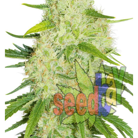
NAJLEPSZE OKAZJE
PROMOCJA TYGODNIA
Dla Początkujących
Indoor w Domu
Outdoor na Dworze
Półautomaty Outdoor
Automaty XXL
Pełnosezonowe XXL
Szybkie Automaty