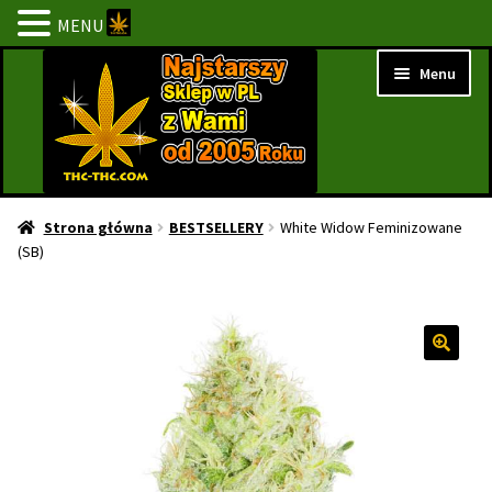
MENU
Przejdź
Przejdź
Menu
do
do
nawigacji
treści
Strona Główna
Strona główna
BESTSELLERY
White Widow Feminizowane
(SB)
BESTSELLERY
NOWOŚCI
PROMOCJE
PROMOCJE 1+1