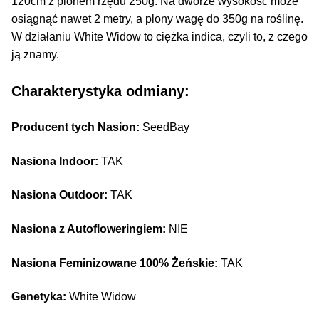
120cm z plonem rzędu 250g. Na dworze wysokość może
osiągnąć nawet 2 metry, a plony wagę do 350g na roślinę.
W działaniu White Widow to ciężka indica, czyli to, z czego
ją znamy.
Charakterystyka odmiany:
Producent tych Nasion:
SeedBay
Nasiona Indoor:
TAK
Nasiona Outdoor:
TAK
Nasiona z Autofloweringiem:
NIE
Nasiona Feminizowane 100% Żeńskie:
TAK
Genetyka:
White Widow