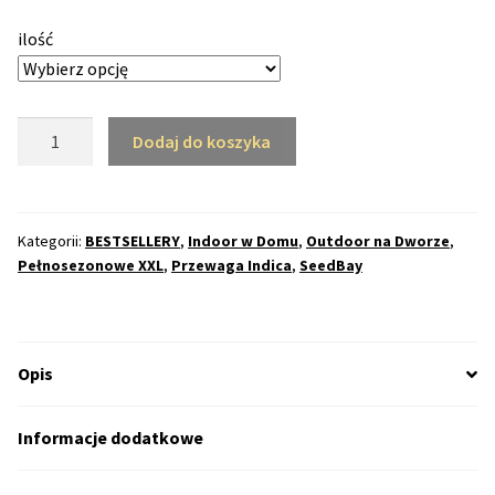
50% Indica i 50% Sativa
ilość
Mix Paczki i Zestawy
ilość
Dodaj do koszyka
Duże Oryginalne Opakowania
White
Widow
TOP 10 Auto
Feminizowane
(SB)
Kategorii:
BESTSELLERY
,
Indoor w Domu
,
Outdoor na Dworze
,
TOP 10 Indoor
Pełnosezonowe XXL
,
Przewaga Indica
,
SeedBay
TOP 10 Outdoor
Rozwiń
Opis
Producenci Nasion
menu
potom
Fajki Wodne
Informacje dodatkowe