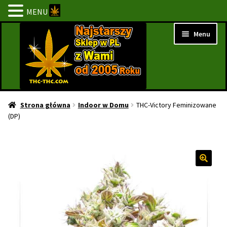
MENU
Przejdź
Przejdź
Menu
do
do
nawigacji
treści
Strona Główna
Strona główna
Indoor w Domu
THC-Victory Feminizowane
(DP)
BESTSELLERY
NOWOŚCI
PROMOCJE
PROMOCJE 1+1