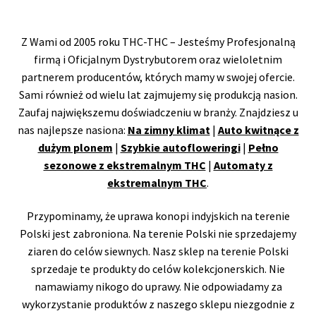
Z Wami od 2005 roku THC-THC – Jesteśmy Profesjonalną
firmą i Oficjalnym Dystrybutorem oraz wieloletnim
partnerem producentów, których mamy w swojej ofercie.
Sami również od wielu lat zajmujemy się produkcją nasion.
Zaufaj największemu doświadczeniu w branży. Znajdziesz u
nas najlepsze nasiona:
Na zimny klimat
|
Auto kwitnące z
dużym plonem
|
Szybkie autofloweringi
|
Pełno
sezonowe z ekstremalnym THC
|
Automaty z
ekstremalnym THC
.
Przypominamy, że uprawa konopi indyjskich na terenie
Polski jest zabroniona. Na terenie Polski nie sprzedajemy
ziaren do celów siewnych. Nasz sklep na terenie Polski
sprzedaje te produkty do celów kolekcjonerskich. Nie
namawiamy nikogo do uprawy. Nie odpowiadamy za
wykorzystanie produktów z naszego sklepu niezgodnie z