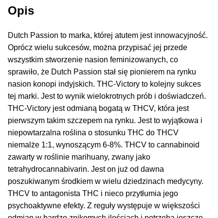
Inne Akcesoria
Opis
Rozwiń
Informacje
menu
Dutch Passion to marka, której atutem jest innowacyjność.
potom
Oprócz wielu sukcesów, można przypisać jej przede
Rozwiń
Blog
wszystkim stworzenie nasion feminizowanych, co
menu
sprawiło, że Dutch Passion stał się pionierem na rynku
potom
GRATIS
nasion konopi indyjskich. THC-Victory to kolejny sukces
tej marki. Jest to wynik wielokrotnych prób i doświadczeń.
PROMOCJA 500 Plus
THC-Victory jest odmianą bogatą w THCV, która jest
pierwszym takim szczepem na rynku. Jest to wyjątkowa i
Harmonogram Outdoor
niepowtarzalna roślina o stosunku THC do THCV
niemalże 1:1, wynoszącym 6-8%. THCV to cannabinoid
Formy i Koszt Wysyłki
zawarty w roślinie marihuany, zwany jako
tetrahydrocannabivarin. Jest on już od dawna
Odbiór Osobisty
poszukiwanym środkiem w wielu dziedzinach medycyny.
THCV to antagonista THC i nieco przytłumia jego
Kontakt
psychoaktywne efekty. Z reguły występuje w większości
odmian w bardzo znikomych ilościach i potrzeba jeszcze