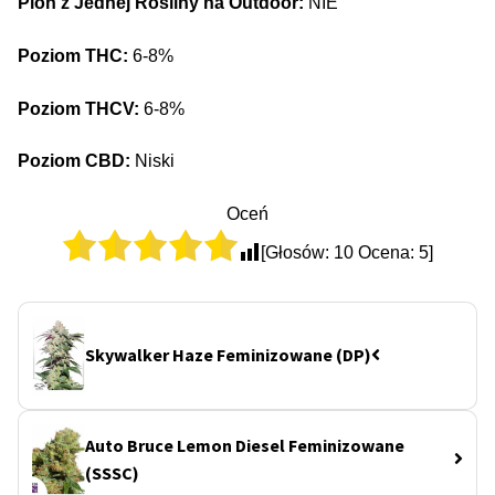
Plon z Jednej Rośliny na Outdoor:
NIE
Poziom THC:
6-8%
Poziom THCV:
6-8%
Poziom CBD:
Niski
Oceń
[Głosów:
10
Ocena:
5
]
Skywalker Haze Feminizowane (DP)
Auto Bruce Lemon Diesel Feminizowane
(SSSC)