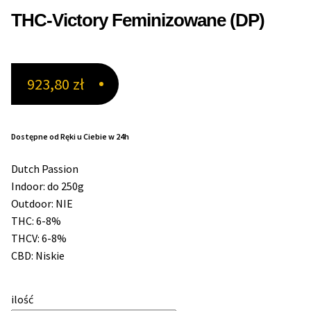
THC-Victory Feminizowane (DP)
Max THC 21% i Więcej
Odporne Odmiany
923,80
zł
Medyczne Odmiany
Dostępne od Ręki u Ciebie w 24h
Regularne
Dutch Passion
Przewaga Indica
Indoor: do 250g
Outdoor: NIE
Przewaga Sativa
THC: 6-8%
THCV: 6-8%
100% Indica
CBD: Niskie
100% Sativa
ilość