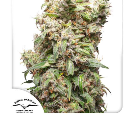
NAJLEPSZE OKAZJE
PROMOCJA TYGODNIA
Dla Początkujących
Indoor w Domu
Outdoor na Dworze
Półautomaty Outdoor
Automaty XXL
Pełnosezonowe XXL
Szybkie Automaty