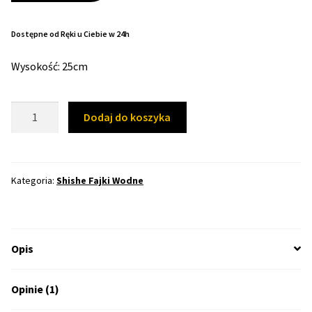
klienta
Max THC 21% i Więcej
Dostępne od Ręki u Ciebie w 24h
Wysokość: 25cm
Odporne Odmiany
Medyczne Odmiany
ilość
Dodaj do koszyka
Shisha
Regularne
Mini
Niebieska
Kategoria:
Shishe Fajki Wodne
Przewaga Indica
Przewaga Sativa
Opis
100% Indica
Opinie (1)
100% Sativa