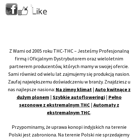
Z Wami od 2005 roku THC-THC – Jesteśmy Profesjonalną
firmą i Oficjalnym Dystrybutorem oraz wieloletnim
partnerem producentów, których mamy w swojej ofercie.
Sami również od wielu lat zajmujemy się produkcją nasion.
Zaufaj największemu doświadczeniu w branży. Znajdziesz u
nas najlepsze nasiona:
Na zimny klimat
|
Auto kwitnące z
dużym plonem
|
Szybkie autofloweringi
|
Pełno
sezonowe z ekstremalnym THC
|
Automaty z
ekstremalnym THC
.
Przypominamy, że uprawa konopi indyjskich na terenie
Polski jest zabroniona. Na terenie Polski nie sprzedajemy