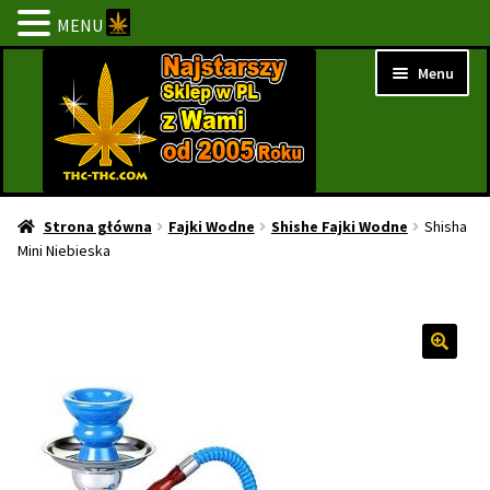
MENU
Przejdź
Przejdź
Menu
do
do
nawigacji
treści
Strona Główna
Strona główna
Fajki Wodne
Shishe Fajki Wodne
Shisha
Mini Niebieska
BESTSELLERY
NOWOŚCI
PROMOCJE
PROMOCJE 1+1