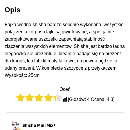
50% Indica i 50% Sativa
Opis
Mix Paczki i Zestawy
Fajka wodna shisha bardzo solidnie wykonana, wszystkie
połączenia korpusu fajki są gwintowane, a specjalnie
Duże Oryginalne Opakowania
zaprojektowane uszczelki zapewniają stabilność
złączenia wszystkich elementów. Shisha jest bardzo ładna
TOP 10 Auto
elegancko się prezentuje. Idealnie nadaje się na prezent
dla kogoś, kto lubi klimaty fajkowe, na pewno będzie to
TOP 10 Indoor
udany prezent. W komplecie szczypce z przetykaczem.
Wysokość: 25cm
TOP 10 Outdoor
Oceń
Rozwiń
Producenci Nasion
[Głosów:
4
Ocena:
4.3
]
menu
potom
Fajki Wodne
Shisha Mini Mix