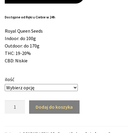
cen:
Max THC 21% i Więcej
od
Dostępne od Ręki u Ciebie w 24h
116,10 zł
Odporne Odmiany
Royal Queen Seeds
do
Indoor: do 100g
Outdoor: do 170g
Medyczne Odmiany
1690,00 zł
THC: 19-20%
CBD: Niskie
Regularne
Przewaga Indica
ilość
Przewaga Sativa
ilość
Dodaj do koszyka
100% Indica
Royal
Gorilla
100% Sativa
Automatic