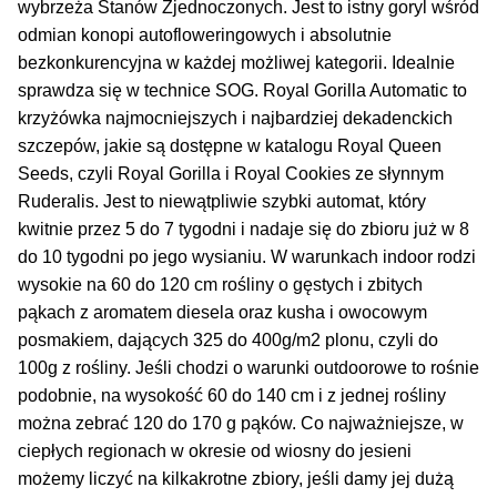
Inne Akcesoria
wybrzeża Stanów Zjednoczonych. Jest to istny goryl wśród
odmian konopi autofloweringowych i absolutnie
Rozwiń
Informacje
bezkonkurencyjna w każdej możliwej kategorii. Idealnie
menu
sprawdza się w technice SOG. Royal Gorilla Automatic to
potom
Rozwiń
Blog
krzyżówka najmocniejszych i najbardziej dekadenckich
menu
szczepów, jakie są dostępne w katalogu Royal Queen
potom
Seeds, czyli Royal Gorilla i Royal Cookies ze słynnym
GRATIS
Ruderalis. Jest to niewątpliwie szybki automat, który
kwitnie przez 5 do 7 tygodni i nadaje się do zbioru już w 8
PROMOCJA 500 Plus
do 10 tygodni po jego wysianiu. W warunkach indoor rodzi
wysokie na 60 do 120 cm rośliny o gęstych i zbitych
Harmonogram Outdoor
pąkach z aromatem diesela oraz kusha i owocowym
posmakiem, dających 325 do 400g/m2 plonu, czyli do
Formy i Koszt Wysyłki
100g z rośliny. Jeśli chodzi o warunki outdoorowe to rośnie
podobnie, na wysokość 60 do 140 cm i z jednej rośliny
Odbiór Osobisty
można zebrać 120 do 170 g pąków. Co najważniejsze, w
ciepłych regionach w okresie od wiosny do jesieni
Kontakt
możemy liczyć na kilkakrotne zbiory, jeśli damy jej dużą