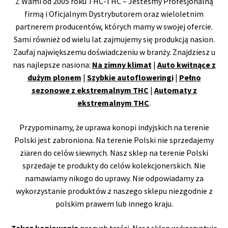
Z Wami od 2005 roku THC-THC – Jesteśmy Profesjonalną
firmą i Oficjalnym Dystrybutorem oraz wieloletnim
partnerem producentów, których mamy w swojej ofercie.
Sami również od wielu lat zajmujemy się produkcją nasion.
Zaufaj największemu doświadczeniu w branży. Znajdziesz u
nas najlepsze nasiona:
Na zimny klimat
|
Auto kwitnące z
dużym plonem
|
Szybkie autofloweringi
|
Pełno
sezonowe z ekstremalnym THC
|
Automaty z
ekstremalnym THC
.
Przypominamy, że uprawa konopi indyjskich na terenie
Polski jest zabroniona. Na terenie Polski nie sprzedajemy
ziaren do celów siewnych. Nasz sklep na terenie Polski
sprzedaje te produkty do celów kolekcjonerskich. Nie
namawiamy nikogo do uprawy. Nie odpowiadamy za
wykorzystanie produktów z naszego sklepu niezgodnie z
polskim prawem lub innego kraju.
Zakaz kopiowania
naszych treści. Nasz sklep wykorzystuje