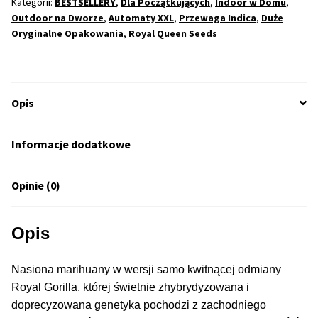
Feminizowane
Kategorii:
BESTSELLERY
,
Dla Początkujących
,
Indoor w Domu
,
50% Indica i 50% Sativa
Outdoor na Dworze
,
Automaty XXL
,
Przewaga Indica
,
Duże
(RQS)
Oryginalne Opakowania
,
Royal Queen Seeds
Mix Paczki i Zestawy
Duże Oryginalne Opakowania
Opis
TOP 10 Auto
Informacje dodatkowe
TOP 10 Indoor
Opinie (0)
TOP 10 Outdoor
Opis
Rozwiń
Producenci Nasion
menu
Nasiona marihuany w wersji samo kwitnącej odmiany
potom
Fajki Wodne
Royal Gorilla, której świetnie zhybrydyzowana i
doprecyzowana genetyka pochodzi z zachodniego