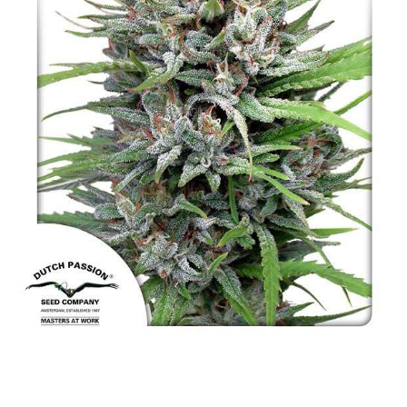
NAJLEPSZE OKAZJE
PROMOCJA TYGODNIA
Dla Początkujących
Indoor w Domu
Outdoor na Dworze
Półautomaty Outdoor
Automaty XXL
Pełnosezonowe XXL
Szybkie Automaty