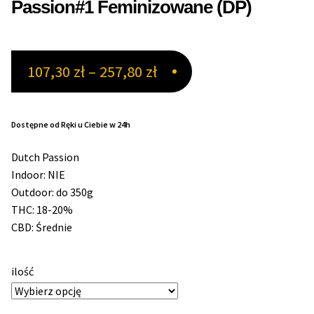
Passion#1 Feminizowane (DP)
Max THC 21% i Więcej
Zakres
107,30
zł
–
257,80
zł
Odporne Odmiany
cen:
Medyczne Odmiany
od
Dostępne od Ręki u Ciebie w 24h
107,30 zł
Regularne
Dutch Passion
do
Indoor: NIE
Przewaga Indica
Outdoor: do 350g
257,80 zł
THC: 18-20%
Przewaga Sativa
CBD: Średnie
100% Indica
ilość
100% Sativa