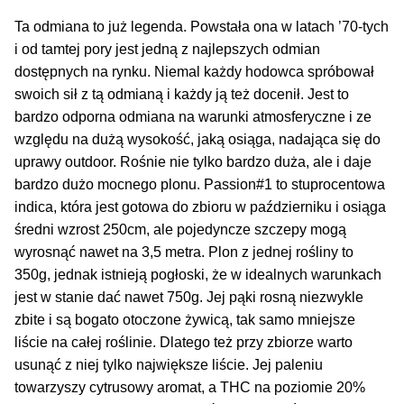
Inne Akcesoria
Ta odmiana to już legenda. Powstała ona w latach ’70-tych
Rozwiń
Informacje
i od tamtej pory jest jedną z najlepszych odmian
menu
dostępnych na rynku. Niemal każdy hodowca spróbował
potom
Rozwiń
swoich sił z tą odmianą i każdy ją też docenił. Jest to
Blog
menu
bardzo odporna odmiana na warunki atmosferyczne i ze
potom
względu na dużą wysokość, jaką osiąga, nadająca się do
GRATIS
uprawy outdoor. Rośnie nie tylko bardzo duża, ale i daje
bardzo dużo mocnego plonu. Passion#1 to stuprocentowa
PROMOCJA 500 Plus
indica, która jest gotowa do zbioru w październiku i osiąga
średni wzrost 250cm, ale pojedyncze szczepy mogą
Harmonogram Outdoor
wyrosnąć nawet na 3,5 metra. Plon z jednej rośliny to
350g, jednak istnieją pogłoski, że w idealnych warunkach
Formy i Koszt Wysyłki
jest w stanie dać nawet 750g. Jej pąki rosną niezwykle
zbite i są bogato otoczone żywicą, tak samo mniejsze
Odbiór Osobisty
liście na całej roślinie. Dlatego też przy zbiorze warto
usunąć z niej tylko największe liście. Jej paleniu
Kontakt
towarzyszy cytrusowy aromat, a THC na poziomie 20%