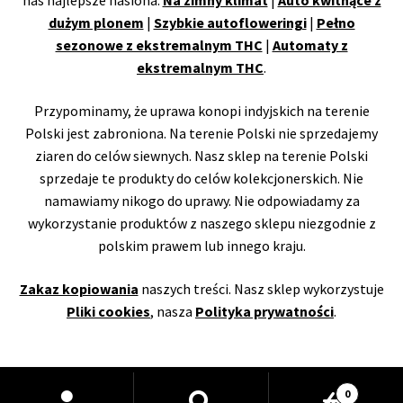
nas najlepsze nasiona:
Na zimny klimat
|
Auto kwitnące z
dużym plonem
|
Szybkie autofloweringi
|
Pełno
sezonowe z ekstremalnym THC
|
Automaty z
ekstremalnym THC
.
Przypominamy, że uprawa konopi indyjskich na terenie
Polski jest zabroniona. Na terenie Polski nie sprzedajemy
ziaren do celów siewnych. Nasz sklep na terenie Polski
sprzedaje te produkty do celów kolekcjonerskich. Nie
namawiamy nikogo do uprawy. Nie odpowiadamy za
wykorzystanie produktów z naszego sklepu niezgodnie z
polskim prawem lub innego kraju.
Zakaz kopiowania
naszych treści. Nasz sklep wykorzystuje
Pliki cookies
, nasza
Polityka prywatności
.
Wyszukiwarka
0