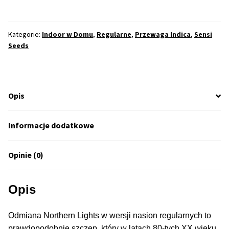
Lights
50% Indica i 50% Sativa
Regularne
(SES)
Kategorie:
Indoor w Domu
,
Regularne
,
Przewaga Indica
,
Sensi
Mix Paczki i Zestawy
Seeds
Duże Oryginalne Opakowania
TOP 10 Auto
Opis
TOP 10 Indoor
Informacje dodatkowe
TOP 10 Outdoor
Opinie (0)
Rozwiń
Producenci Nasion
menu
Opis
potom
Fajki Wodne
Odmiana Northern Lights w wersji nasion regularnych to
prawdopodobnie szczep, który w latach 80-tych XX wieku