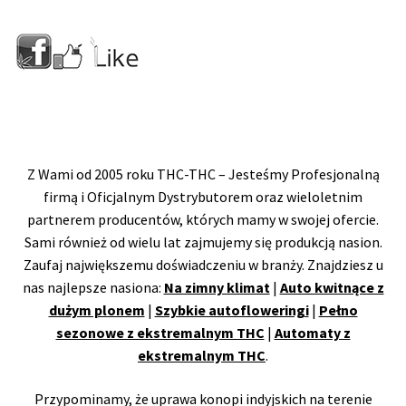
Z Wami od 2005 roku THC-THC – Jesteśmy Profesjonalną
firmą i Oficjalnym Dystrybutorem oraz wieloletnim
partnerem producentów, których mamy w swojej ofercie.
Sami również od wielu lat zajmujemy się produkcją nasion.
Zaufaj największemu doświadczeniu w branży. Znajdziesz u
nas najlepsze nasiona:
Na zimny klimat
|
Auto kwitnące z
dużym plonem
|
Szybkie autofloweringi
|
Pełno
sezonowe z ekstremalnym THC
|
Automaty z
ekstremalnym THC
.
Przypominamy, że uprawa konopi indyjskich na terenie