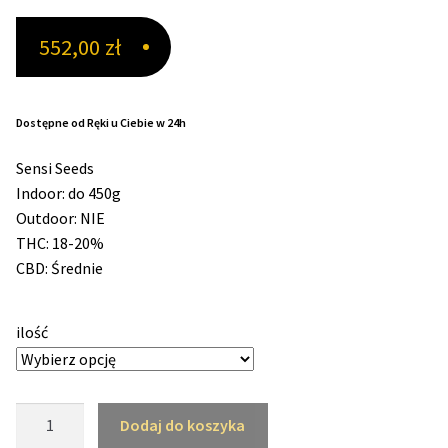
552,00
zł
Max THC 21% i Więcej
Odporne Odmiany
Dostępne od Ręki u Ciebie w 24h
Medyczne Odmiany
Sensi Seeds
Indoor: do 450g
Regularne
Outdoor: NIE
THC: 18-20%
Przewaga Indica
CBD: Średnie
Przewaga Sativa
ilość
100% Indica
ilość
100% Sativa
Dodaj do koszyka
Northern