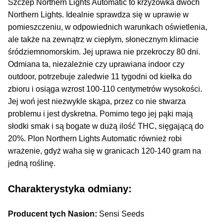
Inne Akcesoria
Szczep Northern Lights Automatic to krzyżówka dwóch
Northern Lights. Idealnie sprawdza się w uprawie w
Rozwiń
Informacje
pomieszczeniu, w odpowiednich warunkach oświetlenia,
menu
ale także na zewnątrz w ciepłym, słonecznym klimacie
potom
Rozwiń
śródziemnomorskim. Jej uprawa nie przekroczy 80 dni.
Blog
menu
Odmiana ta, niezależnie czy uprawiana indoor czy
potom
outdoor, potrzebuje zaledwie 11 tygodni od kiełka do
GRATIS
zbioru i osiąga wzrost 100-110 centymetrów wysokości.
Jej woń jest niezwykle skąpa, przez co nie stwarza
PROMOCJA 500 Plus
problemu i jest dyskretna. Pomimo tego jej pąki mają
słodki smak i są bogate w dużą ilość THC, sięgającą do
Harmonogram Outdoor
20%. Plon Northern Lights Automatic również robi
wrażenie, gdyż waha się w granicach 120-140 gram na
Formy i Koszt Wysyłki
jedną roślinę.
Odbiór Osobisty
Charakterystyka odmiany:
Kontakt
Producent tych Nasion:
Sensi Seeds