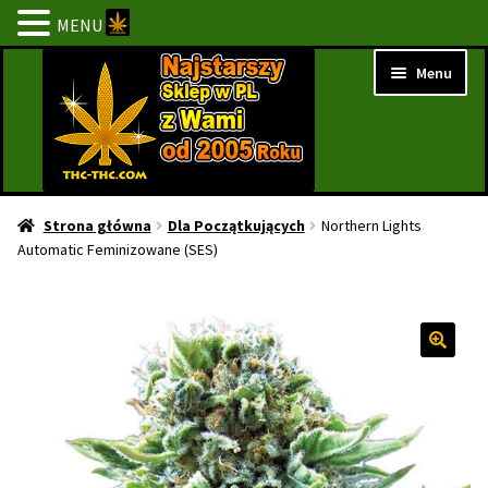
MENU
Przejdź
Przejdź
Menu
do
do
nawigacji
treści
Strona Główna
Strona główna
Dla Początkujących
Northern Lights
Automatic Feminizowane (SES)
BESTSELLERY
NOWOŚCI
PROMOCJE
PROMOCJE 1+1