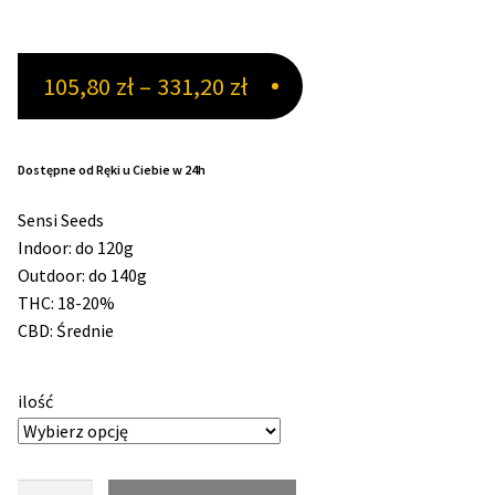
Max THC 21% i Więcej
Zakres
105,80
zł
–
331,20
zł
Odporne Odmiany
cen:
od
Medyczne Odmiany
Dostępne od Ręki u Ciebie w 24h
105,80 zł
Sensi Seeds
Regularne
do
Indoor: do 120g
Outdoor: do 140g
331,20 zł
Przewaga Indica
THC: 18-20%
CBD: Średnie
Przewaga Sativa
ilość
100% Indica
100% Sativa
ilość