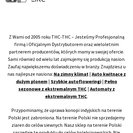
Z Wami od 2005 roku THC-THC – Jesteśmy Profesjonalną
firmą i Oficjalnym Dystrybutorem oraz wieloletnim
partnerem producentów, których mamy w swojej ofercie.
Sami również od wielu lat zajmujemy się produkcją nasion.
Zaufaj największemu doświadczeniu w branży. Znajdziesz u
nas najlepsze nasiona:
Na zimny klimat
|
Auto kwitnące z
dużym plonem
|
Szybkie autofloweringi
|
Pełno
sezonowe z ekstremalnym THC
|
Automaty z
ekstremalnym THC
.
Przypominamy, że uprawa konopi indyjskich na terenie
Polski jest zabroniona. Na terenie Polski nie sprzedajemy
ziaren do celów siewnych. Nasz sklep na terenie Polski
sprzedaje te produkty do celów kolekcjonerskich. Nie