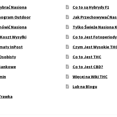
ybrać Nasiona
Co to są Hybrydy F1
ogram Outdoor
Jak Przechowywać Nas
mówić Nasiona
Tylko Świeże Nasiona 
 Koszt Wysyłki
Co to Jest Fotoperiod
maty InPost
Czym Jest Wysokie TH
Osobisty
Co to Jest THC
Bankowe
Co to Jest CBD?
min
Więcej na Wiki THC
Lub na Blogu
Trawka