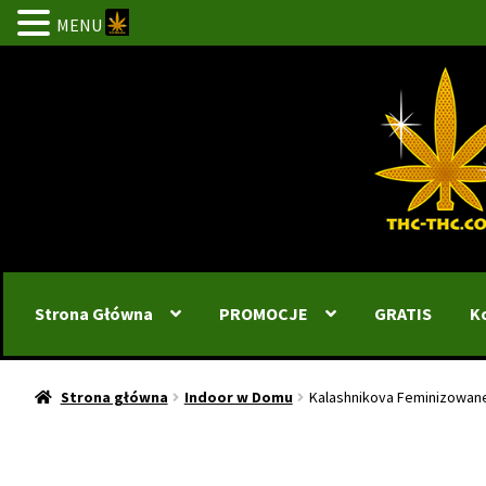
MENU
Przejdź
Przejdź
do
do
nawigacji
treści
Strona Główna
PROMOCJE
GRATIS
K
Strona główna
Indoor w Domu
Kalashnikova Feminizowan