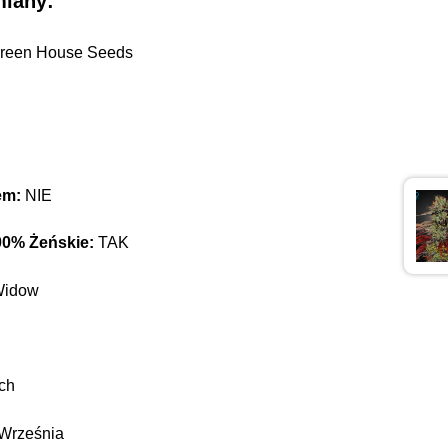
miany:
reen House Seeds
em:
NIE
00% Żeńskie:
TAK
Widow
ch
Września