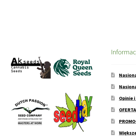
Informac
Nasion
Nasion
Opinie i
OFERTA
PROMOC
Większ