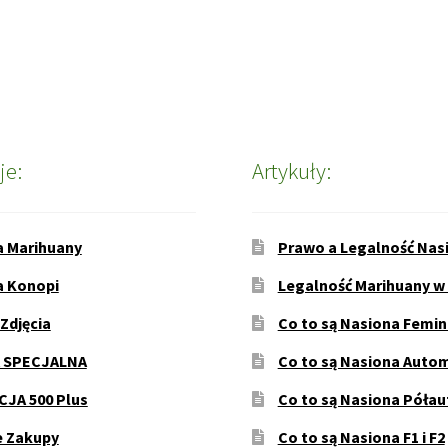
je:
Artykuły:
a Marihuany
Prawo a Legalność Nas
a Konopi
Legalność Marihuany w
 Zdjęcia
Co to są Nasiona Femi
 SPECJALNA
Co to są Nasiona Auto
JA 500 Plus
Co to są Nasiona Póła
e Zakupy
Co to są Nasiona F1 i F2