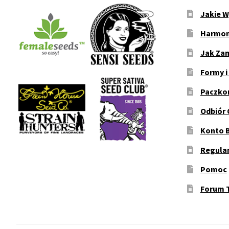
Jakie W
Harmon
Jak Za
Formy i
Paczko
Odbiór 
Konto 
Regula
Pomoc
Forum 