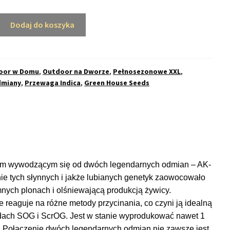
Dodaj do koszyka
a
ne
oor w Domu
,
Outdoor na Dworze
,
Pełnosezonowe XXL
,
dmiany
,
Przewaga Indica
,
Green House Seeds
iem wywodzącym się od dwóch legendarnych odmian – AK-
ie tych słynnych i jakże lubianych genetyk zaowocowało
nych plonach i olśniewającą produkcją żywicy.
 reaguje na różne metody przycinania, co czyni ją idealną
ach SOG i ScrOG. Jest w stanie wyprodukować nawet 1
ę. Połączenie dwóch legendarnych odmian nie zawsze jest