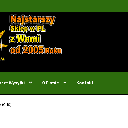
oszt Wysyłki
O Firmie
Kontakt
e (GHS)