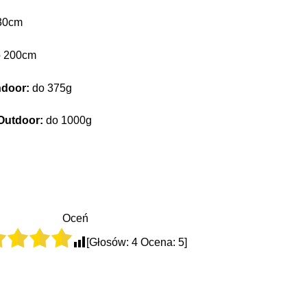
30cm
 200cm
ndoor:
do 375g
 Outdoor:
do 1000g
Oceń
[Głosów:
4
Ocena:
5
]