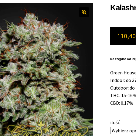
Kalash
110,4
Dostępne od Ręk
Green House
Indoor: do 3
Outdoor: do
THC: 15-16
CBD: 0.17%
ilość