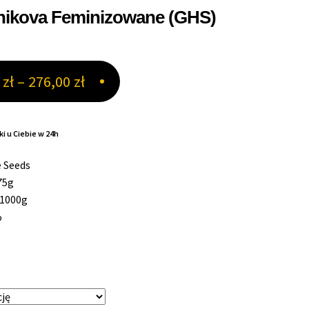
nikova Feminizowane (GHS)
Zakres
0
zł
–
276,00
zł
cen:
od
i u Ciebie w 24h
110,40 zł
 Seeds
do
75g
 1000g
276,00 zł
%