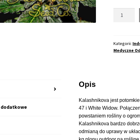
ilość
Kalashnikov
Feminizowa
(GHS)
Kategorii:
Ind
Medyczne O
Opis
Kalashnikova jest potomk
e dodatkowe
47 i White Widow. Połączen
powstaniem rośliny o ogrom
Kalashnikova bardzo dobrze
odmianą do uprawy w układ
kg plonu outdoor na roślin