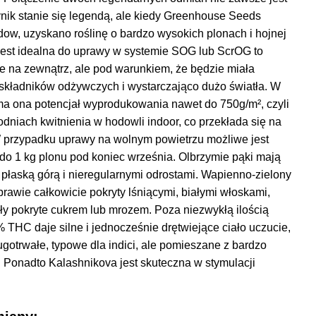
ynik stanie się legendą, ale kiedy Greenhouse Seeds
dow, uzyskano roślinę o bardzo wysokich plonach i hojnej
 jest idealna do uprawy w systemie SOG lub ScrOG to
e na zewnątrz, ale pod warunkiem, że będzie miała
składników odżywczych i wystarczająco dużo światła. W
ma ona potencjał wyprodukowania nawet do 750g/m², czyli
odniach kwitnienia w hodowli indoor, co przekłada się na
W przypadku uprawy na wolnym powietrzu możliwe jest
 do 1 kg plonu pod koniec września. Olbrzymie pąki mają
 płaską górą i nieregularnymi odrostami. Wapienno-zielony
prawie całkowicie pokryty lśniącymi, białymi włoskami,
ły pokryte cukrem lub mrozem. Poza niezwykłą ilością
 THC daje silne i jednocześnie drętwiejące ciało uczucie,
ugotrwałe, typowe dla indici, ale pomieszane z bardzo
Ponadto Kalashnikova jest skuteczna w stymulacji