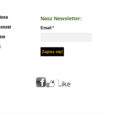
iona
Nasz Newsletter:
Konopi
Email
*
yzm
C