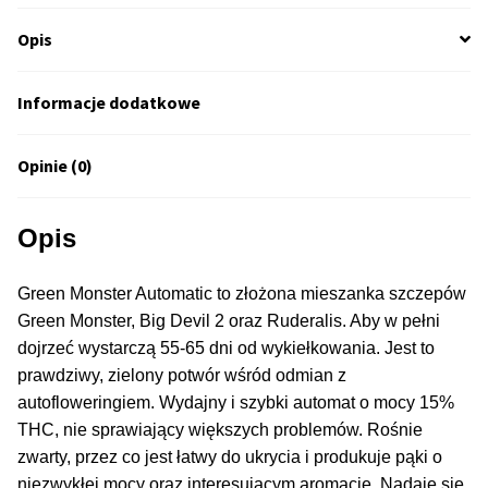
50% Indica i 50% Sativa
Opis
Mix Paczki i Zestawy
Informacje dodatkowe
Duże Oryginalne Opakowania
Opinie (0)
TOP 10 Auto
Opis
TOP 10 Indoor
Green Monster Automatic to złożona mieszanka szczepów
TOP 10 Outdoor
Green Monster, Big Devil 2 oraz Ruderalis. Aby w pełni
dojrzeć wystarczą 55-65 dni od wykiełkowania. Jest to
Rozwiń
Producenci Nasion
prawdziwy, zielony potwór wśród odmian z
menu
autofloweringiem. Wydajny i szybki automat o mocy 15%
potom
Fajki Wodne
THC, nie sprawiający większych problemów. Rośnie
zwarty, przez co jest łatwy do ukrycia i produkuje pąki o
niezwykłej mocy oraz interesującym aromacie. Nadaje się