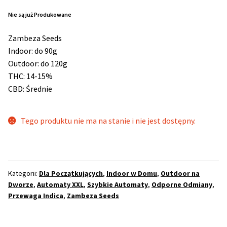
Nie są już Produkowane
Max THC 21% i Więcej
Zambeza Seeds
Indoor: do 90g
Odporne Odmiany
Outdoor: do 120g
THC: 14-15%
Medyczne Odmiany
CBD: Średnie
Regularne
Tego produktu nie ma na stanie i nie jest dostępny.
Przewaga Indica
Przewaga Sativa
Kategorii:
Dla Początkujących
,
Indoor w Domu
,
Outdoor na
Dworze
,
Automaty XXL
,
Szybkie Automaty
,
Odporne Odmiany
,
100% Indica
Przewaga Indica
,
Zambeza Seeds
100% Sativa