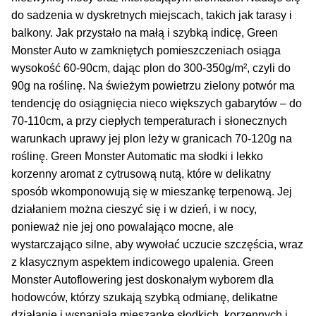
Inne Akcesoria
do sadzenia w dyskretnych miejscach, takich jak tarasy i
Rozwiń
balkony. Jak przystało na małą i szybką indicę, Green
Informacje
menu
Monster Auto w zamkniętych pomieszczeniach osiąga
potom
wysokość 60-90cm, dając plon do 300-350g/m², czyli do
Rozwiń
Blog
90g na roślinę. Na świeżym powietrzu zielony potwór ma
menu
tendencję do osiągnięcia nieco większych gabarytów – do
potom
GRATIS
70-110cm, a przy ciepłych temperaturach i słonecznych
warunkach uprawy jej plon leży w granicach 70-120g na
PROMOCJA 500 Plus
roślinę. Green Monster Automatic ma słodki i lekko
korzenny aromat z cytrusową nutą, które w delikatny
Harmonogram Outdoor
sposób wkomponowują się w mieszankę terpenową. Jej
działaniem można cieszyć się i w dzień, i w nocy,
Formy i Koszt Wysyłki
ponieważ nie jej ono powalająco mocne, ale
wystarczająco silne, aby wywołać uczucie szczęścia, wraz
Odbiór Osobisty
z klasycznym aspektem indicowego upalenia. Green
Monster Autoflowering jest doskonałym wyborem dla
hodowców, którzy szukają szybką odmianę, delikatne
Kontakt
działanie i wspaniałą mieszankę słodkich, korzennych i