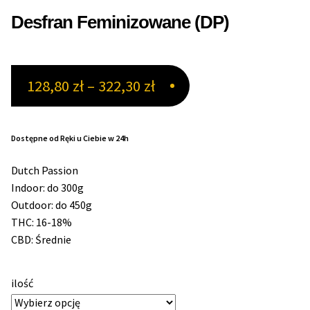
Desfran Feminizowane (DP)
Max THC 21% i Więcej
Odporne Odmiany
Zakres
128,80
zł
–
322,30
zł
Medyczne Odmiany
cen:
od
Dostępne od Ręki u Ciebie w 24h
Regularne
128,80 zł
Dutch Passion
Przewaga Indica
do
Indoor: do 300g
Outdoor: do 450g
322,30 zł
Przewaga Sativa
THC: 16-18%
CBD: Średnie
100% Indica
ilość
100% Sativa