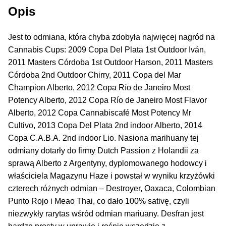
Inne Akcesoria
Opis
Rozwiń
Informacje
menu
Jest to odmiana, która chyba zdobyła najwięcej nagród na
potom
Cannabis Cups: 2009 Copa Del Plata 1st Outdoor Iván,
Rozwiń
Blog
2011 Masters Córdoba 1st Outdoor Harson, 2011 Masters
menu
Córdoba 2nd Outdoor Chirry, 2011 Copa del Mar
potom
GRATIS
Champion Alberto, 2012 Copa Río de Janeiro Most
Potency Alberto, 2012 Copa Río de Janeiro Most Flavor
PROMOCJA 500 Plus
Alberto, 2012 Copa Cannabiscafé Most Potency Mr
Cultivo, 2013 Copa Del Plata 2nd indoor Alberto, 2014
Harmonogram Outdoor
Copa C.A.B.A. 2nd indoor Lio. Nasiona marihuany tej
odmiany dotarły do firmy Dutch Passion z Holandii za
Formy i Koszt Wysyłki
sprawą Alberto z Argentyny, dyplomowanego hodowcy i
właściciela Magazynu Haze i powstał w wyniku krzyżówki
Odbiór Osobisty
czterech różnych odmian – Destroyer, Oaxaca, Colombian
Punto Rojo i Meao Thai, co dało 100% sativę, czyli
Kontakt
niezwykły rarytas wśród odmian mariuany. Desfran jest