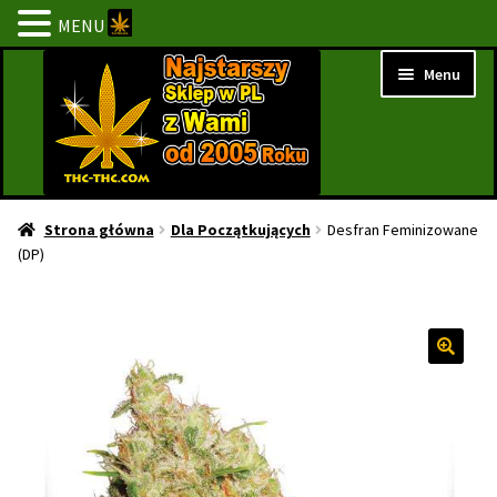
MENU
Przejdź
Przejdź
Menu
do
do
nawigacji
treści
Strona Główna
Strona główna
Dla Początkujących
Desfran Feminizowane
(DP)
BESTSELLERY
NOWOŚCI
PROMOCJE
PROMOCJE 1+1