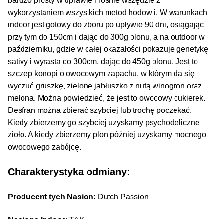
bardzo prosty w uprawie i rośnie wszędzie z
wykorzystaniem wszystkich metod hodowli. W warunkach
indoor jest gotowy do zboru po upływie 90 dni, osiągając
przy tym do 150cm i dając do 300g plonu, a na outdoor w
październiku, gdzie w całej okazałości pokazuje genetykę
sativy i wyrasta do 300cm, dając do 450g plonu. Jest to
szczep konopi o owocowym zapachu, w którym da się
wyczuć gruszkę, zielone jabłuszko z nutą winogron oraz
melona. Można powiedzieć, że jest to owocowy cukierek.
Desfran można zbierać szybciej lub trochę poczekać.
Kiedy zbierzemy go szybciej uzyskamy psychodeliczne
zioło. A kiedy zbierzemy plon później uzyskamy mocnego
owocowego zabójcę.
Charakterystyka odmiany:
Producent tych Nasion:
Dutch Passion