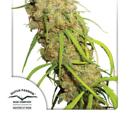
NAJLEPSZE OKAZJE
PROMOCJA TYGODNIA
Dla Początkujących
Indoor w Domu
Outdoor na Dworze
Półautomaty Outdoor
Automaty XXL
Pełnosezonowe XXL
Szybkie Automaty