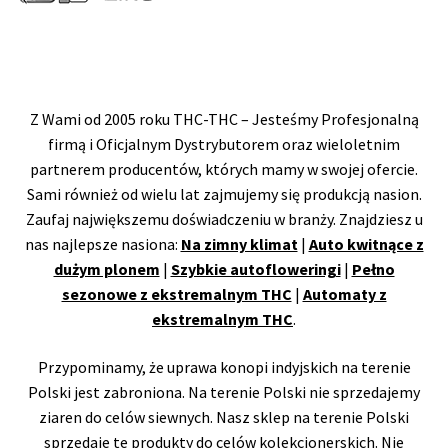
Z Wami od 2005 roku THC-THC – Jesteśmy Profesjonalną
firmą i Oficjalnym Dystrybutorem oraz wieloletnim
partnerem producentów, których mamy w swojej ofercie.
Sami również od wielu lat zajmujemy się produkcją nasion.
Zaufaj największemu doświadczeniu w branży. Znajdziesz u
nas najlepsze nasiona:
Na zimny klimat
|
Auto kwitnące z
dużym plonem
|
Szybkie autofloweringi
|
Pełno
sezonowe z ekstremalnym THC
|
Automaty z
ekstremalnym THC
.
Przypominamy, że uprawa konopi indyjskich na terenie
Polski jest zabroniona. Na terenie Polski nie sprzedajemy
ziaren do celów siewnych. Nasz sklep na terenie Polski
sprzedaje te produkty do celów kolekcjonerskich. Nie