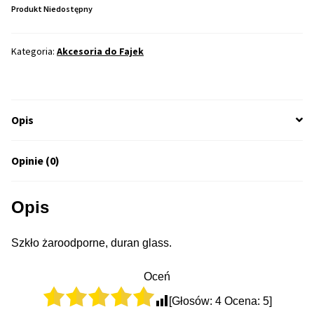
Produkt Niedostępny
Max THC 21% i Więcej
Kategoria:
Akcesoria do Fajek
Odporne Odmiany
Medyczne Odmiany
Opis
Regularne
Opinie (0)
Przewaga Indica
Opis
Przewaga Sativa
Szkło żaroodporne, duran glass.
100% Indica
Oceń
100% Sativa
[Głosów:
4
Ocena:
5
]