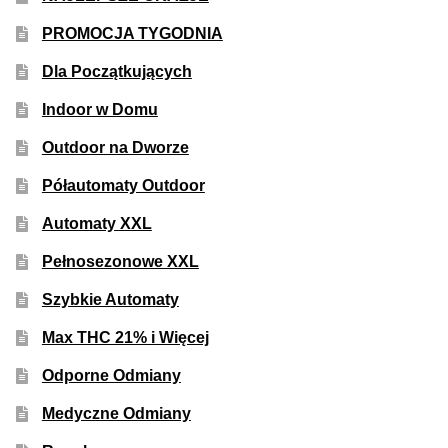
Inne Akcesoria
PROMOCJA TYGODNIA
Rozwiń
Informacje
menu
Dla Początkujących
potom
Rozwiń
Blog
Indoor w Domu
menu
Outdoor na Dworze
potom
GRATIS
Półautomaty Outdoor
PROMOCJA 500 Plus
Automaty XXL
Pełnosezonowe XXL
Harmonogram Outdoor
Szybkie Automaty
Formy i Koszt Wysyłki
Max THC 21% i Więcej
Odbiór Osobisty
Odporne Odmiany
Medyczne Odmiany
Kontakt