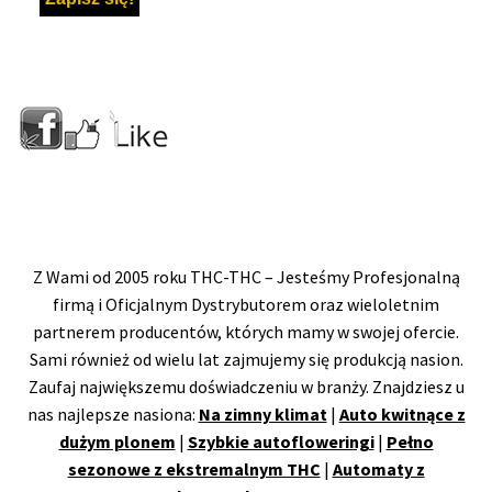
Z Wami od 2005 roku THC-THC – Jesteśmy Profesjonalną
firmą i Oficjalnym Dystrybutorem oraz wieloletnim
partnerem producentów, których mamy w swojej ofercie.
Sami również od wielu lat zajmujemy się produkcją nasion.
Zaufaj największemu doświadczeniu w branży. Znajdziesz u
nas najlepsze nasiona:
Na zimny klimat
|
Auto kwitnące z
dużym plonem
|
Szybkie autofloweringi
|
Pełno
sezonowe z ekstremalnym THC
|
Automaty z