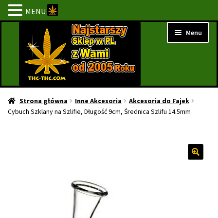
MENU
Przejdź
Przejdź
Menu
do
do
nawigacji
treści
Strona Główna
Strona główna
Inne Akcesoria
Akcesoria do Fajek
Cybuch Szklany na Szlifie, Długość 9cm, Średnica Szlifu 14.5mm
BESTSELLERY
NOWOŚCI
PROMOCJE
PROMOCJE 1+1