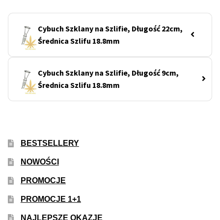
50% Indica i 50% Sativa
Cybuch Szklany na Szlifie, Długość 22cm,
Mix Paczki i Zestawy
Średnica Szlifu 18.8mm
Duże Oryginalne Opakowania
Cybuch Szklany na Szlifie, Długość 9cm,
Średnica Szlifu 18.8mm
TOP 10 Auto
TOP 10 Indoor
TOP 10 Outdoor
BESTSELLERY
NOWOŚCI
Rozwiń
Producenci Nasion
menu
PROMOCJE
potom
Fajki Wodne
PROMOCJE 1+1
NAJLEPSZE OKAZJE