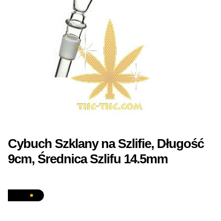
NAJLEPSZE OKAZJE
PROMOCJA TYGODNIA
Dla Początkujących
Indoor w Domu
Outdoor na Dworze
Półautomaty Outdoor
Cybuch Szklany na Szlifie, Długość
9cm, Średnica Szlifu 14.5mm
Automaty XXL
Pełnosezonowe XXL
Szybkie Automaty