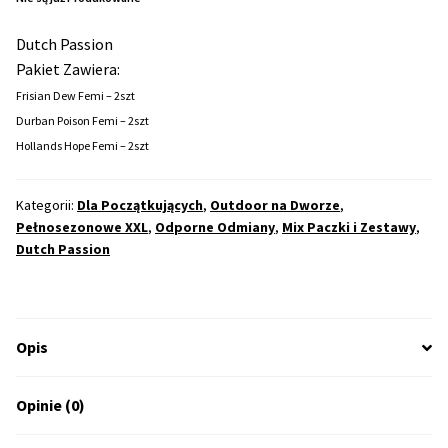
Dutch Passion
Max THC 21% i Więcej
Pakiet Zawiera:
Frisian Dew Femi – 2szt
Odporne Odmiany
Durban Poison Femi – 2szt
Hollands Hope Femi – 2szt
Medyczne Odmiany
Kategorii:
Dla Początkujących
,
Outdoor na Dworze
,
Regularne
Pełnosezonowe XXL
,
Odporne Odmiany
,
Mix Paczki i Zestawy
,
Dutch Passion
Przewaga Indica
Przewaga Sativa
Opis
100% Indica
Opinie (0)
100% Sativa