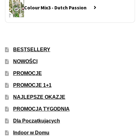
Inne Akcesoria
Colour Mix3 - Dutch Passion
Rozwiń
Informacje
menu
potom
Rozwiń
Blog
menu
potom
GRATIS
BESTSELLERY
NOWOŚCI
PROMOCJA 500 Plus
PROMOCJE
Harmonogram Outdoor
PROMOCJE 1+1
NAJLEPSZE OKAZJE
Formy i Koszt Wysyłki
PROMOCJA TYGODNIA
Odbiór Osobisty
Dla Początkujących
Kontakt
Indoor w Domu