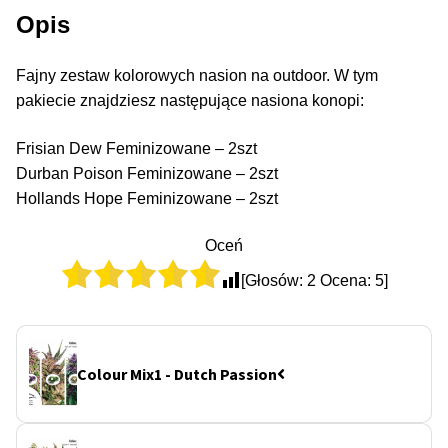
Opis
50% Indica i 50% Sativa
Fajny zestaw kolorowych nasion na outdoor. W tym
Mix Paczki i Zestawy
pakiecie znajdziesz następujące nasiona konopi:
Duże Oryginalne Opakowania
Frisian Dew Feminizowane – 2szt
Durban Poison Feminizowane – 2szt
TOP 10 Auto
Hollands Hope Feminizowane – 2szt
TOP 10 Indoor
Oceń
[Głosów:
2
Ocena:
5
]
TOP 10 Outdoor
Rozwiń
Producenci Nasion
menu
Colour Mix1 - Dutch Passion
potom
Fajki Wodne