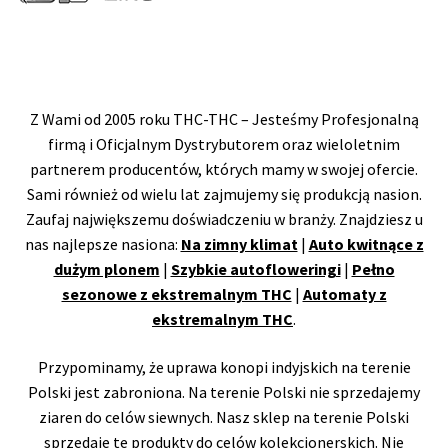
Z Wami od 2005 roku THC-THC – Jesteśmy Profesjonalną
firmą i Oficjalnym Dystrybutorem oraz wieloletnim
partnerem producentów, których mamy w swojej ofercie.
Sami również od wielu lat zajmujemy się produkcją nasion.
Zaufaj największemu doświadczeniu w branży. Znajdziesz u
nas najlepsze nasiona:
Na zimny klimat
|
Auto kwitnące z
dużym plonem
|
Szybkie autofloweringi
|
Pełno
sezonowe z ekstremalnym THC
|
Automaty z
ekstremalnym THC
.
Przypominamy, że uprawa konopi indyjskich na terenie
Polski jest zabroniona. Na terenie Polski nie sprzedajemy
ziaren do celów siewnych. Nasz sklep na terenie Polski
sprzedaje te produkty do celów kolekcjonerskich. Nie