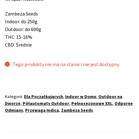
Zambeza Seeds
Max THC 21% i Więcej
Indoor: do 250g
Outdoor: do 600g
Odporne Odmiany
THC: 15-16%
CBD: Średnie
Medyczne Odmiany
Regularne
Tego produktu nie ma na stanie i nie jest dostępny.
Przewaga Indica
Kategorii:
Dla Początkujących
,
Indoor w Domu
,
Outdoor na
Przewaga Sativa
Dworze
,
Półautomaty Outdoor
,
Pełnosezonowe XXL
,
Odporne
Odmiany
,
Przewaga Indica
,
Zambeza Seeds
100% Indica
100% Sativa