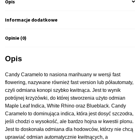
Opis
50% Indica i 50% Sativa
Informacje dodatkowe
Mix Paczki i Zestawy
Opinie (0)
Duże Oryginalne Opakowania
TOP 10 Auto
Opis
TOP 10 Indoor
Candy Caramelo to nasiona marihuany w wersji fast
flowering, nazywane również fast version lub półautomaty,
TOP 10 Outdoor
czyli odmiana konopi szybko kwitnąca. Jest to wynik
potrójnej krzyżówki, do której stworzenia użyto odmian
Rozwiń
Maple Leaf Indica, White Rhino oraz Blueblack. Candy
Producenci Nasion
menu
Caramelo to dominująca indica, która jest dosyć szczodra,
potom
jeśli chodzi o wysokość, ale bardzo hojna w kwestii plonu.
Fajki Wodne
Jest to doskonała odmiana dla hodowców, którzy nie chcą
uprawiać odmian automatycznie kwitnących, a