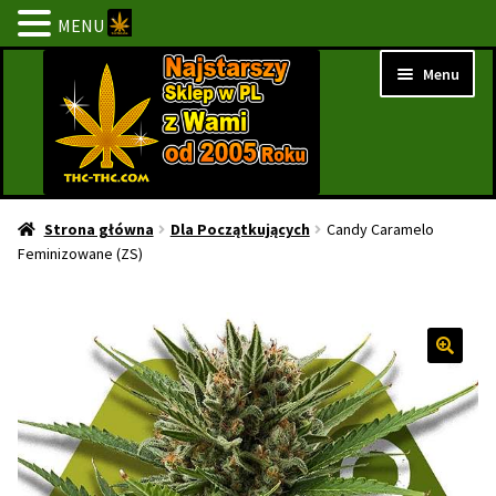
MENU
Przejdź
Przejdź
Menu
do
do
nawigacji
treści
Strona Główna
Strona główna
Dla Początkujących
Candy Caramelo
Feminizowane (ZS)
BESTSELLERY
NOWOŚCI
PROMOCJE
PROMOCJE 1+1