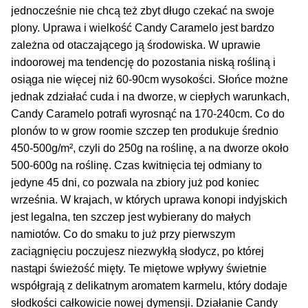
Inne Akcesoria
jednocześnie nie chcą też zbyt długo czekać na swoje
plony. Uprawa i wielkość Candy Caramelo jest bardzo
Rozwiń
Informacje
zależna od otaczającego ją środowiska. W uprawie
menu
indoorowej ma tendencję do pozostania niską rośliną i
potom
Rozwiń
Blog
osiąga nie więcej niż 60-90cm wysokości. Słońce możne
menu
jednak zdziałać cuda i na dworze, w ciepłych warunkach,
potom
GRATIS
Candy Caramelo potrafi wyrosnąć na 170-240cm. Co do
plonów to w grow roomie szczep ten produkuje średnio
PROMOCJA 500 Plus
450-500g/m², czyli do 250g na roślinę, a na dworze około
500-600g na roślinę. Czas kwitnięcia tej odmiany to
Harmonogram Outdoor
jedyne 45 dni, co pozwala na zbiory już pod koniec
września. W krajach, w których uprawa konopi indyjskich
jest legalna, ten szczep jest wybierany do małych
Formy i Koszt Wysyłki
namiotów. Co do smaku to już przy pierwszym
zaciągnięciu poczujesz niezwykłą słodycz, po której
Odbiór Osobisty
nastąpi świeżość mięty. Te miętowe wpływy świetnie
współgrają z delikatnym aromatem karmelu, który dodaje
Kontakt
słodkości całkowicie nowej dymensji. Działanie Candy