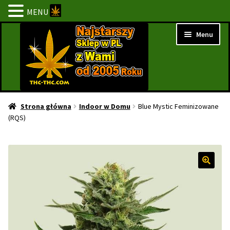
MENU
Przejdź
Przejdź
Menu
do
do
nawigacji
treści
Strona Główna
Strona główna
Indoor w Domu
Blue Mystic Feminizowane
(RQS)
BESTSELLERY
NOWOŚCI
PROMOCJE
PROMOCJE 1+1