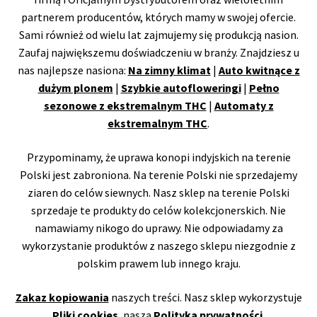
partnerem producentów, których mamy w swojej ofercie.
Sami również od wielu lat zajmujemy się produkcją nasion.
Zaufaj największemu doświadczeniu w branży. Znajdziesz u
nas najlepsze nasiona:
Na zimny klimat
|
Auto kwitnące z
dużym plonem
|
Szybkie autofloweringi
|
Pełno
sezonowe z ekstremalnym THC
|
Automaty z
ekstremalnym THC
.
Przypominamy, że uprawa konopi indyjskich na terenie
Polski jest zabroniona. Na terenie Polski nie sprzedajemy
ziaren do celów siewnych. Nasz sklep na terenie Polski
sprzedaje te produkty do celów kolekcjonerskich. Nie
namawiamy nikogo do uprawy. Nie odpowiadamy za
wykorzystanie produktów z naszego sklepu niezgodnie z
polskim prawem lub innego kraju.
Zakaz kopiowania
naszych treści. Nasz sklep wykorzystuje
Pliki cookies
, nasza
Polityka prywatności
.