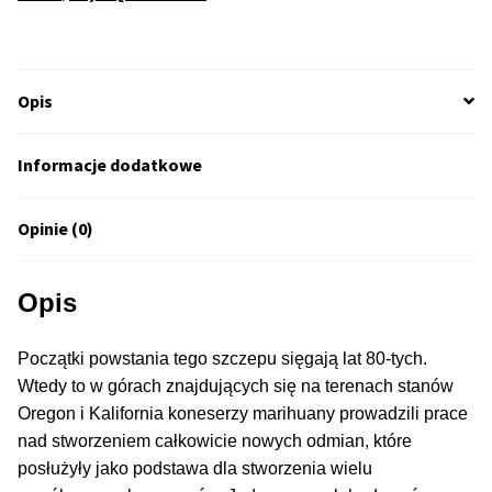
50% Indica i 50% Sativa
Mix Paczki i Zestawy
Opis
Duże Oryginalne Opakowania
Informacje dodatkowe
TOP 10 Auto
Opinie (0)
TOP 10 Indoor
Opis
TOP 10 Outdoor
Początki powstania tego szczepu sięgają lat 80-tych.
Rozwiń
Producenci Nasion
Wtedy to w górach znajdujących się na terenach stanów
menu
Oregon i Kalifornia koneserzy marihuany prowadzili prace
potom
Fajki Wodne
nad stworzeniem całkowicie nowych odmian, które
posłużyły jako podstawa dla stworzenia wielu