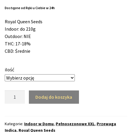
od
Dostępne od Ręki u Ciebie w 24h
Max THC 21% i Więcej
86,00 zł
Royal Queen Seeds
do
Indoor: do 210g
Odporne Odmiany
Outdoor: NIE
236,50 zł
THC: 17-18%
Medyczne Odmiany
CBD: Średnie
Regularne
ilość
Przewaga Indica
Przewaga Sativa
ilość
Dodaj do koszyka
Blue
100% Indica
Mystic
Feminizowane
(RQS)
100% Sativa
Kategorie:
Indoor w Domu
,
Pełnosezonowe XXL
,
Przewaga
Indica
,
Royal Queen Seeds