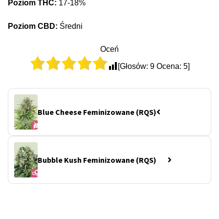
Poziom THC:
17-18%
Poziom CBD:
Średni
Oceń
[Głosów:
9
Ocena:
5
]
Blue Cheese Feminizowane (RQS)
Bubble Kush Feminizowane (RQS)