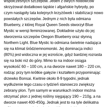
Inne Akcesoria
współczesnych szczepów. Jeden z owych hodowców
skrzyżował dodatkowo tajskie i afgańskie hybrydy, po
Rozwiń
Informacje
czym nastąpiły lata kolejnych krzyżówek i stabilizacji nowo
menu
powstałych szczepów. Jednym z nich była odmiana
potom
Rozwiń
Blueberry, z której Royal Queen Seeds stworzył Blue
Blog
menu
Mystic w wersji feminizowanej. Dokładnie użyto do jej
potom
stworzenia szczepów Oregon Blueberry oraz słynną
GRATIS
Northern Light. Blue Mystic to odmiana świetnie nadająca
się na klimat śródziemnomorski. Jej dominacja indici
PROMOCJA 500 Plus
(80%) jest widoczna w jej wzroście, gdyż bardziej rozrasta
się na boki niż do góry. Mimo to na indoor osiąga
Harmonogram Outdoor
wysokość 60 – 100 cm, a na dworze nawet 180 – 220 cm,
rodząc przy tym krótkie gałęzie i kształtem przypominając
Formy i Koszt Wysyłki
drzewko Bonsai. Kwitnie około 8-9 tygodni, jednak
wydłużenie tego czasu o tydzień stanowczo zwiększy
Odbiór Osobisty
zebrany plon. Tym samym w warunkach indoor można
otrzymać plon z jednej rośliny sięgający 190 – 210g, a na
Kontakt
dworze nawet 400-450g. Jednak jest to na tyle delikatna