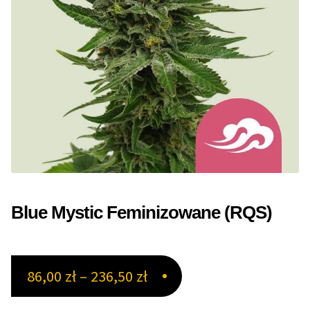
NAJLEPSZE OKAZJE
PROMOCJA TYGODNIA
Dla Początkujących
Indoor w Domu
Outdoor na Dworze
Półautomaty Outdoor
Blue Mystic Feminizowane (RQS)
Automaty XXL
Pełnosezonowe XXL
Zakres
86,00
zł
–
236,50
zł
cen:
Szybkie Automaty