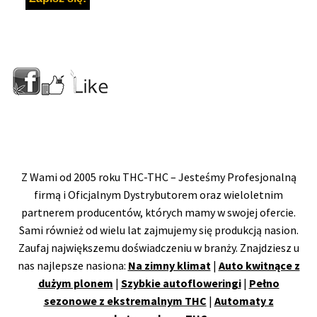
Z Wami od 2005 roku THC-THC – Jesteśmy Profesjonalną
firmą i Oficjalnym Dystrybutorem oraz wieloletnim
partnerem producentów, których mamy w swojej ofercie.
Sami również od wielu lat zajmujemy się produkcją nasion.
Zaufaj największemu doświadczeniu w branży. Znajdziesz u
nas najlepsze nasiona:
Na zimny klimat
|
Auto kwitnące z
dużym plonem
|
Szybkie autofloweringi
|
Pełno
sezonowe z ekstremalnym THC
|
Automaty z