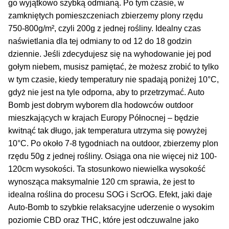
go wyjątkowo szybką odmianą. Po tym czasie, w
zamkniętych pomieszczeniach zbierzemy plony rzędu
750-800g/m², czyli 200g z jednej rośliny. Idealny czas
naświetlania dla tej odmiany to od 12 do 18 godzin
dziennie. Jeśli zdecydujesz się na wyhodowanie jej pod
gołym niebem, musisz pamiętać, że możesz zrobić to tylko
w tym czasie, kiedy temperatury nie spadają poniżej 10°C,
gdyż nie jest na tyle odporna, aby to przetrzymać. Auto
Bomb jest dobrym wyborem dla hodowców outdoor
mieszkających w krajach Europy Północnej – będzie
kwitnąć tak długo, jak temperatura utrzyma się powyżej
10°C. Po około 7-8 tygodniach na outdoor, zbierzemy plon
rzędu 50g z jednej rośliny. Osiąga ona nie więcej niż 100-
120cm wysokości. Ta stosunkowo niewielka wysokość
wynosząca maksymalnie 120 cm sprawia, że jest to
idealna roślina do procesu SOG i ScrOG. Efekt, jaki daje
Auto-Bomb to szybkie relaksacyjne uderzenie o wysokim
poziomie CBD oraz THC, które jest odczuwalne jako