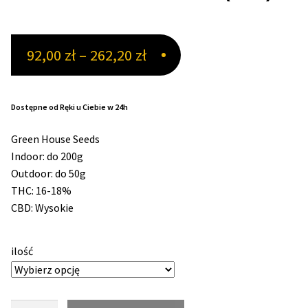
Max THC 21% i Więcej
Zakres
92,00
zł
–
262,20
zł
Odporne Odmiany
cen:
od
Medyczne Odmiany
Dostępne od Ręki u Ciebie w 24h
92,00 zł
Green House Seeds
Regularne
do
Indoor: do 200g
Outdoor: do 50g
262,20 zł
Przewaga Indica
THC: 16-18%
CBD: Wysokie
Przewaga Sativa
ilość
100% Indica
100% Sativa
ilość