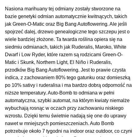
Inne Akcesoria
Nasiona marihuany tej odmiany zostały stworzone na
Rozwiń
Informacje
bazie genetyki odmian automatycznie kwitnących, takich
menu
jak Green-O-Matic oraz Big Bang Autoflowering. Ale jeśli
potom
Rozwiń
spojrzeć dalej, drzewo genealogiczne tego szczepu jest o
Blog
menu
wiele bardziej złożone. Ta twarda roślina opiera się na
potom
siedmiu odmianach, takich jak Ruderalis, Maroko, White
GRATIS
Dwarf i Low Ryder, które razem są rodzicami Green-O-
Matic i Skunk, Northern Light, El Niño i Ruderalis,
PROMOCJA 500 Plus
przodków Big Bang Autoflowering. Jest to prawie czysta
indica, z zachowaniem 80% tego gatunku oraz domieszką
Harmonogram Outdoor
po 10% sativy i ruderalisa i ma bardzo dobrą odporność na
niższe temperatury. Auto-Bomb to odmiana w pełni
Formy i Koszt Wysyłki
automatyczna, szybki automat, na którym kwiaty niemalże
wybuchają rosnąc w oczach przy zachowaniu niskiego
Odbiór Osobisty
wzrostu. Dzięki temu świetnie nadają się one do uprawy
nawet w mniejszych pomieszczeniach. Auto Bomb
Kontakt
potrzebuje około 7 tygodni na indoor oraz outdoor, co czyni