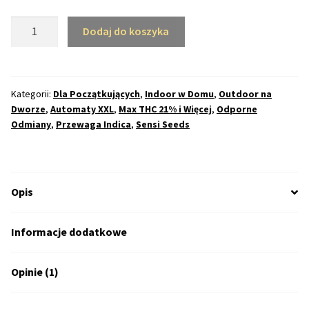
50% Indica i 50% Sativa
ilość
Dodaj do koszyka
Afghani#1
Mix Paczki i Zestawy
Automatic
Feminizowane
Duże Oryginalne Opakowania
(SES)
Kategorii:
Dla Początkujących
,
Indoor w Domu
,
Outdoor na
Dworze
,
Automaty XXL
,
Max THC 21% i Więcej
,
Odporne
Odmiany
,
Przewaga Indica
,
Sensi Seeds
TOP 10 Auto
TOP 10 Indoor
Opis
TOP 10 Outdoor
Informacje dodatkowe
Rozwiń
Producenci Nasion
menu
potom
Opinie (1)
Fajki Wodne