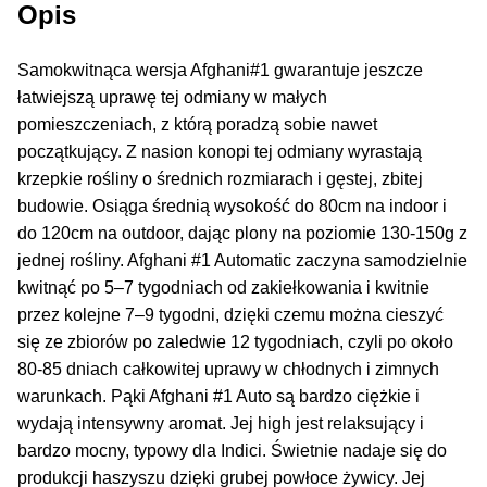
Inne Akcesoria
Opis
Rozwiń
Informacje
Samokwitnąca wersja Afghani#1 gwarantuje jeszcze
menu
łatwiejszą uprawę tej odmiany w małych
potom
Rozwiń
Blog
pomieszczeniach, z którą poradzą sobie nawet
menu
początkujący. Z nasion konopi tej odmiany wyrastają
potom
GRATIS
krzepkie rośliny o średnich rozmiarach i gęstej, zbitej
budowie. Osiąga średnią wysokość do 80cm na indoor i
PROMOCJA 500 Plus
do 120cm na outdoor, dając plony na poziomie 130-150g z
jednej rośliny. Afghani #1 Automatic zaczyna samodzielnie
Harmonogram Outdoor
kwitnąć po 5–7 tygodniach od zakiełkowania i kwitnie
przez kolejne 7–9 tygodni, dzięki czemu można cieszyć
się ze zbiorów po zaledwie 12 tygodniach, czyli po około
Formy i Koszt Wysyłki
80-85 dniach całkowitej uprawy w chłodnych i zimnych
warunkach. Pąki Afghani #1 Auto są bardzo ciężkie i
Odbiór Osobisty
wydają intensywny aromat. Jej high jest relaksujący i
bardzo mocny, typowy dla Indici. Świetnie nadaje się do
Kontakt
produkcji haszyszu dzięki grubej powłoce żywicy. Jej