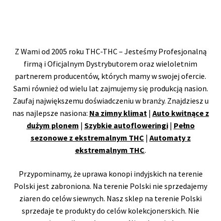
Z Wami od 2005 roku THC-THC – Jesteśmy Profesjonalną
firmą i Oficjalnym Dystrybutorem oraz wieloletnim
partnerem producentów, których mamy w swojej ofercie.
Sami również od wielu lat zajmujemy się produkcją nasion.
Zaufaj największemu doświadczeniu w branży. Znajdziesz u
nas najlepsze nasiona:
Na zimny klimat
|
Auto kwitnące z
dużym plonem
|
Szybkie autofloweringi
|
Pełno
sezonowe z ekstremalnym THC
|
Automaty z
ekstremalnym THC
.
Przypominamy, że uprawa konopi indyjskich na terenie
Polski jest zabroniona. Na terenie Polski nie sprzedajemy
ziaren do celów siewnych. Nasz sklep na terenie Polski
sprzedaje te produkty do celów kolekcjonerskich. Nie