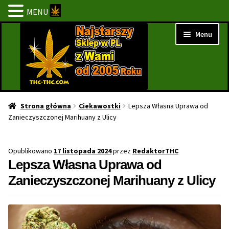
MENU
Przejdź
Przejdź
Menu
do
do
nawigacji
treści
Strona Główna
Strona główna
Ciekawostki
Lepsza Własna Uprawa od
Zanieczyszczonej Marihuany z Ulicy
BESTSELLERY
Opublikowano
17 listopada 2024
przez
RedaktorTHC
NOWOŚCI
Lepsza Własna Uprawa od
Zanieczyszczonej Marihuany z Ulicy
PROMOCJE
PROMOCJE 1+1