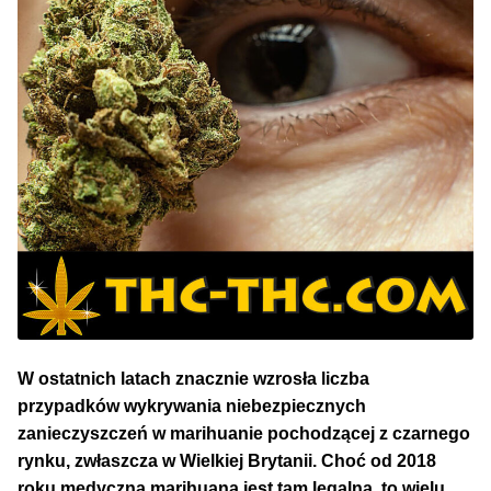
NAJLEPSZE OKAZJE
PROMOCJA TYGODNIA
Dla Początkujących
Indoor w Domu
Outdoor na Dworze
Półautomaty Outdoor
Automaty XXL
W ostatnich latach znacznie wzrosła liczba
przypadków wykrywania niebezpiecznych
Pełnosezonowe XXL
zanieczyszczeń w marihuanie pochodzącej z czarnego
rynku, zwłaszcza w Wielkiej Brytanii. Choć od 2018
Szybkie Automaty
roku medyczna marihuana jest tam legalna, to wielu