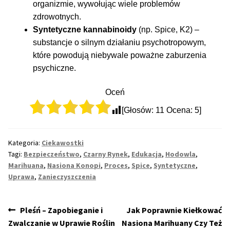
organizmie, wywołując wiele problemów
zdrowotnych.
Syntetyczne kannabinoidy
(np. Spice, K2) –
substancje o silnym działaniu psychotropowym,
które powodują niebywale poważne zaburzenia
psychiczne.
Oceń
[Głosów:
11
Ocena:
5
]
Kategoria:
Ciekawostki
Tagi:
Bezpieczeństwo
,
Czarny Rynek
,
Edukacja
,
Hodowla
,
Marihuana
,
Nasiona Konopi
,
Proces
,
Spice
,
Syntetyczne
,
Uprawa
,
Zanieczyszczenia
Nawigacja
Poprzedni
Następny
Pleśń – Zapobieganie i
Jak Poprawnie Kiełkować
wpis:
wpis:
Zwalczanie w Uprawie Roślin
Nasiona Marihuany Czy Też
wpisu