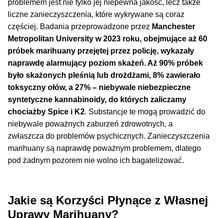
Inne Akcesoria
problemem jest nie tylko jej niepewna jakość, lecz także
liczne zanieczyszczenia, które wykrywane są coraz
Rozwiń
Informacje
częściej. Badania przeprowadzone przez
Manchester
menu
Metropolitan University w 2023 roku, obejmujące aż 60
potom
Rozwiń
Blog
próbek marihuany przejętej przez policję, wykazały
menu
naprawdę alarmujący poziom skażeń. Aż 90% próbek
potom
było skażonych pleśnią lub drożdżami, 8% zawierało
GRATIS
toksyczny ołów, a 27% – niebywale niebezpieczne
syntetyczne kannabinoidy, do których zaliczamy
PROMOCJA 500 Plus
chociażby Spice i K2
. Substancje te mogą prowadzić do
niebywale poważnych zaburzeń zdrowotnych, a
Harmonogram Outdoor
zwłaszcza do problemów psychicznych. Zanieczyszczenia
marihuany są naprawdę poważnym problemem, dlatego
Formy i Koszt Wysyłki
pod żadnym pozorem nie wolno ich bagatelizować.
Odbiór Osobisty
Jakie są Korzyści Płynące z Własnej
Kontakt
Uprawy Marihuany?