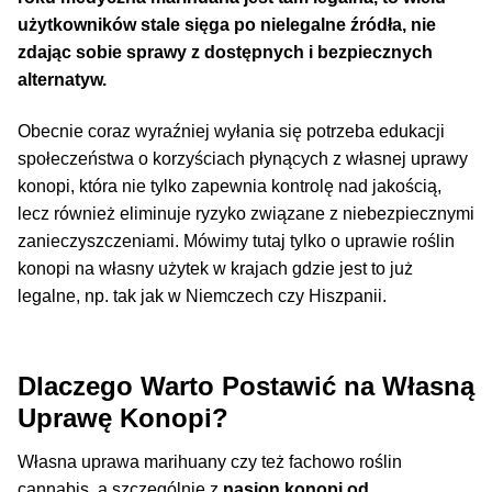
użytkowników stale sięga po nielegalne źródła, nie
Max THC 21% i Więcej
zdając sobie sprawy z dostępnych i bezpiecznych
alternatyw.
Odporne Odmiany
Obecnie coraz wyraźniej wyłania się potrzeba edukacji
społeczeństwa o korzyściach płynących z własnej uprawy
Medyczne Odmiany
konopi, która nie tylko zapewnia kontrolę nad jakością,
lecz również eliminuje ryzyko związane z niebezpiecznymi
Regularne
zanieczyszczeniami. Mówimy tutaj tylko o uprawie roślin
konopi na własny użytek w krajach gdzie jest to już
Przewaga Indica
legalne, np. tak jak w Niemczech czy Hiszpanii.
Przewaga Sativa
Dlaczego Warto Postawić na Własną
100% Indica
Uprawę Konopi?
100% Sativa
Własna uprawa marihuany czy też fachowo roślin
cannabis, a szczególnie z
nasion konopi od