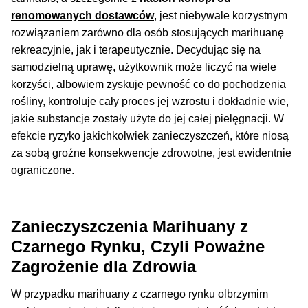
50% Indica i 50% Sativa
renomowanych dostawców
, jest niebywale korzystnym
rozwiązaniem zarówno dla osób stosujących marihuanę
rekreacyjnie, jak i terapeutycznie. Decydując się na
Mix Paczki i Zestawy
samodzielną uprawę, użytkownik może liczyć na wiele
korzyści, albowiem zyskuje pewność co do pochodzenia
Duże Oryginalne Opakowania
rośliny, kontroluje cały proces jej wzrostu i dokładnie wie,
jakie substancje zostały użyte do jej całej pielęgnacji. W
TOP 10 Auto
efekcie ryzyko jakichkolwiek zanieczyszczeń, które niosą
za sobą groźne konsekwencje zdrowotne, jest ewidentnie
TOP 10 Indoor
ograniczone.
TOP 10 Outdoor
Zanieczyszczenia Marihuany z
Rozwiń
Producenci Nasion
Czarnego Rynku, Czyli Poważne
menu
Zagrożenie dla Zdrowia
potom
Fajki Wodne
W przypadku marihuany z czarnego rynku olbrzymim