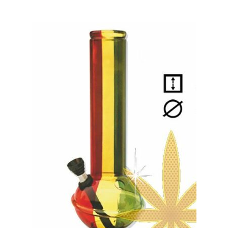
50% Indica i 50% Sativa
Mix Paczki i Zestawy
Duże Oryginalne Opakowania
TOP 10 Auto
TOP 10 Indoor
TOP 10 Outdoor
Rozwiń
Producenci Nasion
menu
potom
Fajki Wodne