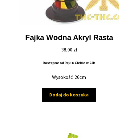
Inne Akcesoria
Rozwiń
Informacje
menu
potom
Rozwiń
Blog
Fajka Wodna Akryl Rasta
menu
potom
GRATIS
38,00
zł
Dostępne od Ręki u Ciebie w 24h
PROMOCJA 500 Plus
Wysokość: 26cm
Harmonogram Outdoor
Dodaj do koszyka
Formy i Koszt Wysyłki
Odbiór Osobisty
Kontakt