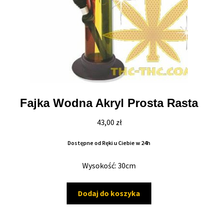
Max THC 21% i Więcej
Odporne Odmiany
Medyczne Odmiany
Regularne
Fajka Wodna Akryl Prosta Rasta
43,00
zł
Przewaga Indica
Dostępne od Ręki u Ciebie w 24h
Przewaga Sativa
Wysokość: 30cm
100% Indica
Dodaj do koszyka
100% Sativa