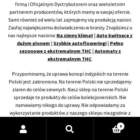
firmą i Oficjalnym Dystrybutorem oraz wieloletnim
partnerem producentów, których mamy w swojej ofercie.
Sami również od wielu lat zajmujemy się produkcją nasion.
Zaufaj największemu doświadczeniu w branży. Znajdziesz u
nas najlepsze nasiona:
Na zimny klimat
|
Auto kwitnące z
dużym plonem
|
Szybkie autofloweringi
|
Pełno
sezonowe z ekstremalnym THC
|
Automaty z
ekstremalnym THC
.
Przypominamy, że uprawa konopi indyjskich na terenie
Polski jest zabroniona. Na terenie Polski nie sprzedajemy
ziaren do celów siewnych. Nasz sklep na terenie Polski
sprzedaje te produkty do celów kolekcjonerskich. Nie
namawiamy nikogo do uprawy. Nie odpowiadamy za
wykorzystanie produktów z naszego sklepu niezgodnie z
polskim prawem lub innego kraju.
Wyszukiwarka
0
produktów
Zakaz kopiowania
naszych treści. Nasz sklep wykorzystuje