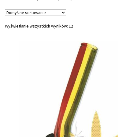
NAJLEPSZE OKAZJE
PROMOCJA TYGODNIA
Wyświetlanie wszystkich wyników: 12
Dla Początkujących
Indoor w Domu
Outdoor na Dworze
Półautomaty Outdoor
Automaty XXL
Pełnosezonowe XXL
Szybkie Automaty