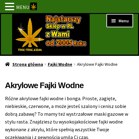
MENU
Przejdź
Przejdź
Menu
do
do
nawigacji
treści
Strona Główna
Strona główna
Fajki Wodne
Akrylowe Fajki Wodne
BESTSELLERY
Akrylowe Fajki Wodne
NOWOŚCI
Różne akrylowe fajki wodne i bonga. Proste, zagięte,
niebieskie, czerwone, a może jesteś szalony i cenisz sobie
PROMOCJE
dobrą zabawę? To mamy też wystrzałowe maski gazowe w
stylu rasta. Znajdziesz tu wysokojakościowe fajki wodne
PROMOCJE 1+1
wykonane z akrylu, które spełnią wszystkie Twoje
oczekiwania i z pewnością umilą Ci czas.