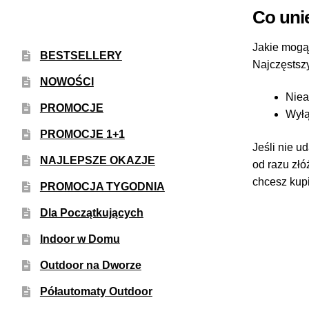
Co uni
Jakie mogą
BESTSELLERY
Najczęstsz
NOWOŚCI
Niea
PROMOCJE
Wyłą
PROMOCJE 1+1
Jeśli nie u
NAJLEPSZE OKAZJE
od razu złó
chcesz kupi
PROMOCJA TYGODNIA
Dla Początkujących
Indoor w Domu
Outdoor na Dworze
Półautomaty Outdoor