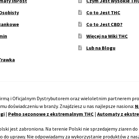
maty InPost
Czym Jest Wysokie TH
Osobisty
Co to Jest THC
Bankowe
Co to Jest CBD?
min
Więcej na Wiki THC
Lub na Blogu
Trawka
rmą i Oficjalnym Dystrybutorem oraz wieloletnim partnerem pro
emu doświadczeniu w branży. Znajdziesz u nas najlepsze nasiona:
N
gi
|
Pełno sezonowe z ekstremalnym THC
|
Automaty z ekst
ski jest zabroniona. Na terenie Polski nie sprzedajemy ziaren do 
o do uprawy. Nie odpowiadamy za wykorzystanie produktów z nasz