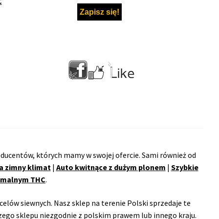
C
ducentów, których mamy w swojej ofercie. Sami również od
a zimny klimat
|
Auto kwitnące z dużym plonem
|
Szybkie
remalnym THC
.
celów siewnych. Nasz sklep na terenie Polski sprzedaje te
ego sklepu niezgodnie z polskim prawem lub innego kraju.