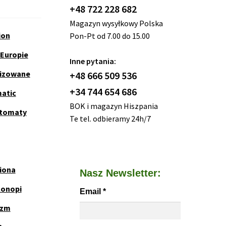
+48 722 228 682
Magazyn wysyłkowy Polska
ion
Pon-Pt od 7.00 do 15.00
 Europie
Inne pytania:
nizowane
+48 666 509 536
+34 744 654 686
matic
BOK i magazyn Hiszpania
utomaty
Te tel. odbieramy 24h/7
iona
Nasz Newsletter:
Konopi
Email
*
yzm