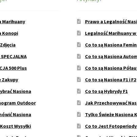
a Marihuany
Prawo a Legalność Nas
a Konopi
Legalność Marihuany w
 Zdjęcia
Co to są Nasiona Femi
 SPECJALNA
Co to są Nasiona Auto
JA 500 Plus
Co to są Nasiona Póła
e Zakupy
Co to są Nasiona F1 i F2
ybrać Nasiona
Co to są Hybrydy F1
ogram Outdoor
Jak Przechowywać Nas
mówić Nasiona
Tylko Świeże Nasiona 
 Koszt Wysyłki
Co to Jest Fotoperiod