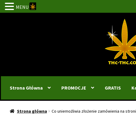
MENU
Przejdź
Przejdź
do
do
nawigacji
treści
Strona Główna
PROMOCJE
GRATIS
K
Strona główna
Co uniemożliwia złożenie zamówienia na stron