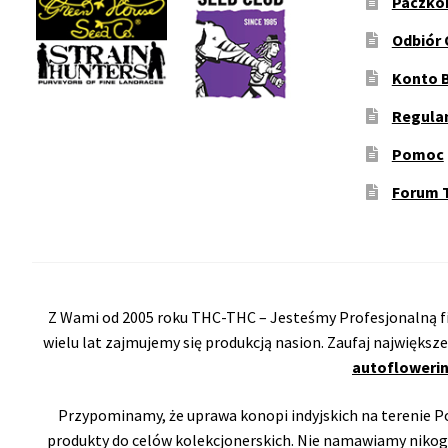
Paczko
Odbiór 
Konto 
Regula
Pomoc
Forum 
Z Wami od 2005 roku THC-THC – Jesteśmy Profesjonalną fi
wielu lat zajmujemy się produkcją nasion. Zaufaj największ
autoflowerin
Przypominamy, że uprawa konopi indyjskich na terenie Pol
produkty do celów kolekcjonerskich. Nie namawiamy nikog