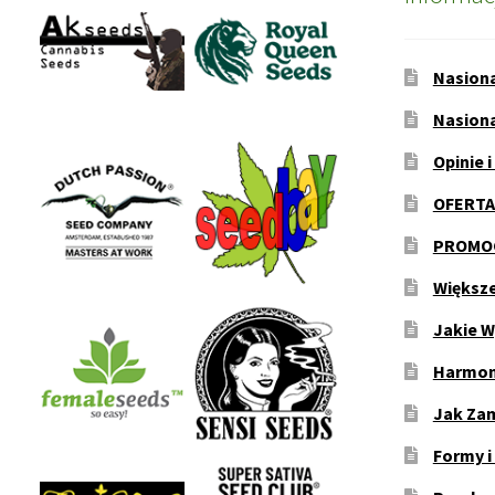
Nasion
Nasion
Opinie i
OFERTA
PROMOC
Większ
Jakie W
Harmon
Jak Za
Formy i